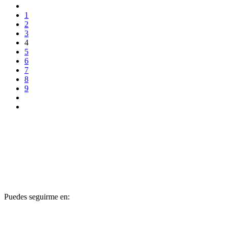
1
2
3
4
5
6
7
8
9
PALOMA A.
GONZÁLEZ LOCHÉ
Puedes seguirme en: