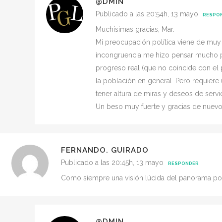
@DMIN
Publicado a las 20:54h, 13 mayo
RESPO
Muchísimas gracias, Mar.
Mi preocupación política viene de muy 
incongruencia me hizo pensar mucho por
progreso real (que no coincide con el 
la población en general. Pero requiere
tener altura de miras y deseos de servic
Un beso muy fuerte y gracias de nuevo
FERNANDO. GUIRADO
Publicado a las 20:45h, 13 mayo
RESPONDER
Como siempre una visión lúcida del panorama polít
@DMIN