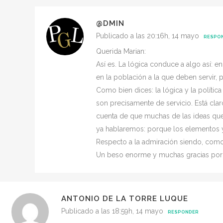
@DMIN
Publicado a las 20:16h, 14 mayo
RESPO
Querida Marian:
Así es. La lógica conduce a algo así: 
en la población a la que deben servir, 
Como bien dices: la lógica y la políti
son precisamente de servicio. Está clar
cuenta de que muchas de las ideas que 
ya hablaremos: porque los elementos y
Respecto a la admiración siendo, como 
Un beso enorme y muchas gracias por pa
ANTONIO DE LA TORRE LUQUE
Publicado a las 18:59h, 14 mayo
RESPONDER