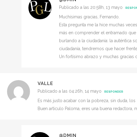
Publicado a las 20:58h, 13 mayo
RESPO
Muchísimas gracias, Fernando.
Esta pregunta me la hice muchas veces
más en comprender el entramado que e
burlando a la ciudadanía: la auténtica
ciudadanía, tendremos que hacer frente
Un fortísimo abrazo y muchas gracias 
VALLE
Publicado a las 04:26h, 14 mayo
RESPONDER
Es más justo acabar con la pobreza, sin duda, los 
Buen articulo Paloma, eres una buena redactora, 
@DMIN