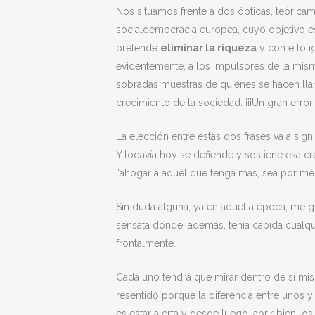
Nos situamos frente a dos ópticas, teórica
socialdemocracia europea, cuyo objetivo e
pretende
eliminar la riqueza
y con ello i
evidentemente, a los impulsores de la mis
sobradas muestras de quienes se hacen lla
crecimiento de la sociedad. ¡¡¡Un gran error!!
La elección entre estas dos frases va a si
Y todavía hoy se defiende y sostiene esa c
“ahogar a aquel que tenga más, sea por méri
Sin duda alguna, ya en aquella época, me 
sensata donde, además, tenía cabida cualq
frontalmente.
Cada uno tendrá que mirar dentro de sí m
resentido porque la diferencia entre unos y
es estar alerta y desde luego, abrir bien los