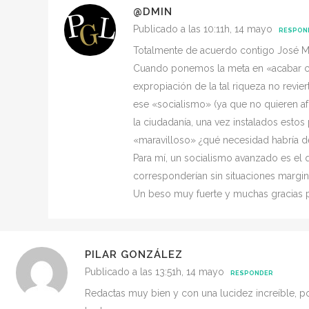
@DMIN
Publicado a las 10:11h, 14 mayo
RESPON
Totalmente de acuerdo contigo José M
Cuando ponemos la meta en «acabar con
expropiación de la tal riqueza no revier
ese «socialismo» (ya que no quieren af
la ciudadanía, una vez instalados estos
«maravilloso» ¿qué necesidad habría de
Para mí, un socialismo avanzado es el 
corresponderían sin situaciones margina
Un beso muy fuerte y muchas gracias p
PILAR GONZÁLEZ
Publicado a las 13:51h, 14 mayo
RESPONDER
Redactas muy bien y con una lucidez increíble, 