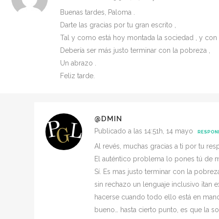
Buenas tardes, Paloma .
Darte las gracias por tu gran escrito ,
Tal y como está hoy montada la sociedad , y con 
Debería ser más justo terminar con la pobreza ,
Un abrazo .
Feliz tarde.
@DMIN
Publicado a las 14:51h, 14 mayo
RESPON
Al revés, muchas gracias a ti por tu re
El auténtico problema lo pones tú de m
Sí. Es mas justo terminar con la pobr
sin rechazo un lenguaje inclusivo ¡tan 
hacerse cuando todo ello está en man
bueno… hasta cierto punto, es que la 