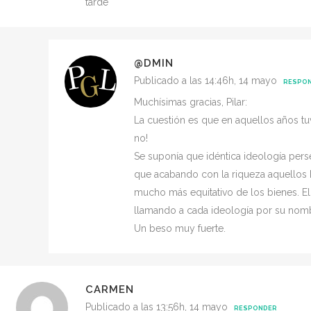
tarde
@DMIN
Publicado a las 14:46h, 14 mayo
RESPO
Muchísimas gracias, Pilar:
La cuestión es que en aquellos años tu
no!
Se suponía que idéntica ideología perseg
que acabando con la riqueza aquellos b
mucho más equitativo de los bienes. E
llamando a cada ideología por su nom
Un beso muy fuerte.
CARMEN
Publicado a las 13:56h, 14 mayo
RESPONDER