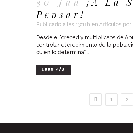
30 Jun
¡A La 
Pensar!
Publicado a las 13:11h
en
Artículos
por
Desde el "creced y multiplicaos de Ab
controlar el crecimiento de la poblaci
quién lo determina?...
LEER MÁS
1
2