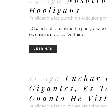
Hooligans
Publicado a las 20:31h
en
Artículos
po
«Cuando el fanatismo ha gangrenado 
es casi incurable». Voltaire...
LEER MÁS
11 Ago
Luchar 
Gigantes, Es T
Cuanto He Vis
Publicado a las 19:30h
en
Artículos
po