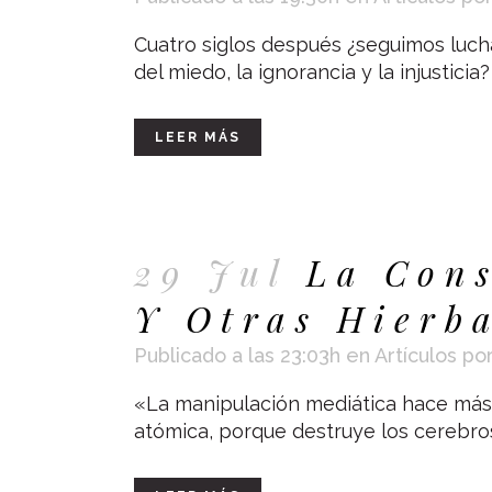
Cuatro siglos después ¿seguimos luch
del miedo, la ignorancia y la injusticia? .
LEER MÁS
29 Jul
La Con
Y Otras Hierb
Publicado a las 23:03h
en
Artículos
po
«La manipulación mediática hace má
atómica, porque destruye los cerebr