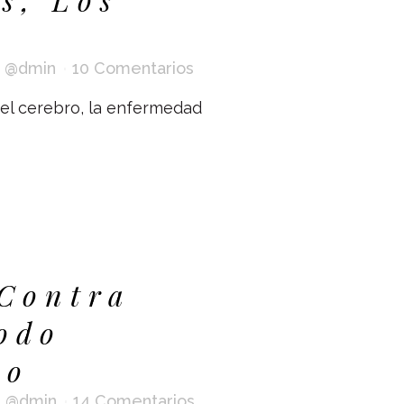
r
@dmin
10 Comentarios
el cerebro, la enfermedad
Contra
odo
to
r
@dmin
14 Comentarios