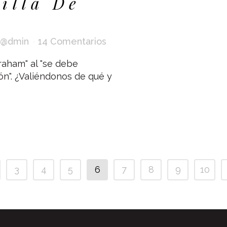
Silla De
@dmin
14 Comentarios
raham" al "se debe
ón". ¿Valiéndonos de qué y
3
4
5
6
7
8
9
10