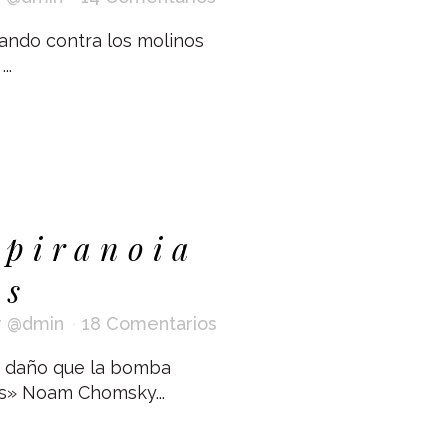
ando contra los molinos
..
spiranoia
as
r
@dmin
18 Comentarios
s daño que la bomba
os» Noam Chomsky...