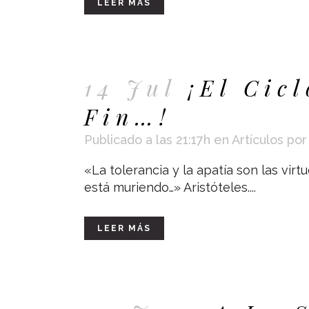
LEER MÁS
14 Jul
¡El Cic
Fin…!
Publicado a las 21:17h
en
Artículos
po
«La tolerancia y la apatía son las vir
está muriendo…» Aristóteles....
LEER MÁS