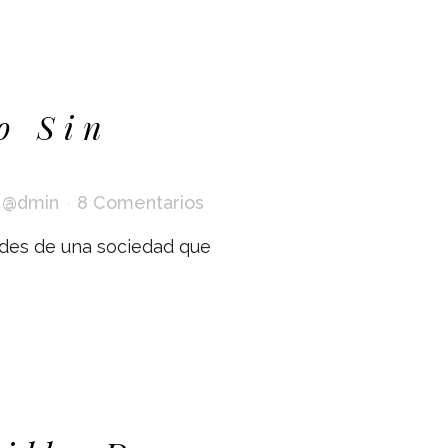
lo Sin
r
@dmin
8 Comentarios
tudes de una sociedad que