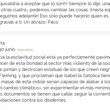
quivaldría a aceptar que lo son!!! Siempre lo dije, u
otras cuatro… podemos cambiar las cosas. ¡Hasta eq
seguimos adelante! Eso sólo puede hacerlo quien es l
racias a ti. Un abrazo, Paco.
STA
30 junio
RESPONDER
ia la esclavitud social está ya perfectamente pavim
er de esta bondad al sector más violento de la soc
 pintan y destrozan estatuas de los que creen neg
Fleming, y que proclaman que Isabel la Católica tie
 masas de esta índole serían capaces de alabar a lo
el cambio climático», sin experimentar el más mínimo
los documentos se tienen que callar, seguir la corrie
daciones contra los disidentes.