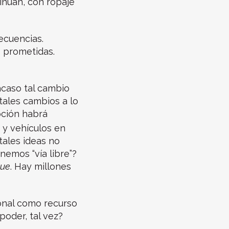
inúan, con ropaje
ecuencias.
 prometidas.
acaso tal cambio
tales cambios a lo
pción habrá
 y vehículos en
tales ideas no
nemos “vía libre”?
que
. Hay millones
ional como recurso
oder, tal vez?