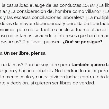
 la casualidad el auge de las conductas
LGTB
? ¿La li
sia? ¿La consideración del hombre como villano? ¿La
s y las escasas conciliaciones laborales? ¿La multipl
doras de mayor dependencia y pérdida de libertade
mínimos pero no se facilite e incluso fuerce el acces
aso no estamos sirviendo a intereses que han tomad
esistirnos? Por favor, piensen.
¿Qué se persigue?
s
.
Un ser libre, piensa
.
 nada más? Porque soy libre pero
también quiero la
uzguen y hagan el análisis. No tendrán lo mejor pero
lo menos malo y nunca olviden luchar contra todo 
o y decisión… si quieren ser libres de verdad.