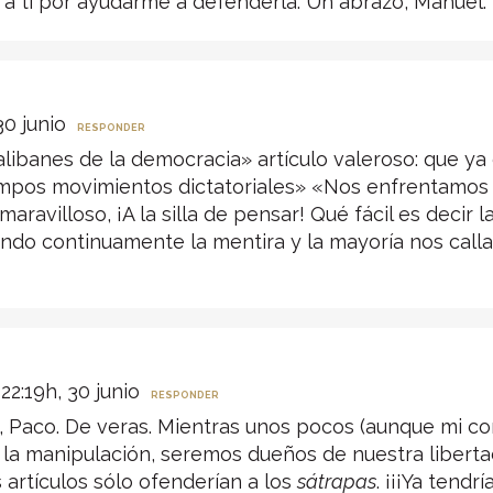
a ti por ayudarme a defenderla. Un abrazo, Manuel.
30 junio
RESPONDER
libanes de la democracia» artículo valeroso: que 
pos movimientos dictatoriales» «Nos enfrentamos al 
aravilloso, ¡A la silla de pensar! Qué fácil es decir 
do continuamente la mentira y la mayoría nos call
22:19h, 30 junio
RESPONDER
, Paco. De veras. Mientras unos pocos (aunque mi c
la manipulación, seremos dueños de nuestra libertad 
 artículos sólo ofenderían a los
sátrapas
. ¡¡¡Ya tend