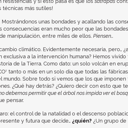
n resistencias y si esto pasa es que los
sátrapas
cont
 técnicas más sutiles!
? Mostrándonos unas bondades y acallando las cons
 consecuencias eran mucho peor que las bondades
de manipulación, entre miles de ellos.
Piensen…
 cambio climático. Evidentemente necesaria, pero… ¿
n exclusiva a la intervención humana? Hemos vivido 
storia de la Tierra. Como dato: un solo volcán en eru
CO
tanto o más en un solo día que todas las fábricas
2
el mundo. Sobre todo si vemos que los que imponen 
ones. ¿Qué hay detrás? ¿Quiero decir con esto que te
no debemos permitir que el árbol nos impida ver el bos
ue pensar.
ro: el control de la natalidad o el descenso poblac
presente y futura que decide…
¿quién?
¿Un grupo de p